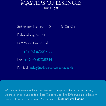
Schreiber Essenzen GmbH & Co.KG
Fahrenberg 26-34
D-22885 Barsbüttel
Tel:
+49 40 675847-55
Fax:
+49 40 67081344
E-Mail:
info@schreiber-essenzen.de
Wir nutzen Cookies auf unserer Website. Einige von ihnen sind essenziell,
während andere uns helfen, diese Website und Ihre Erfahrung zu verbessern.
Florage
Nähere Informationen finden Sie in unserer
Datenschutzerklärung
Condi