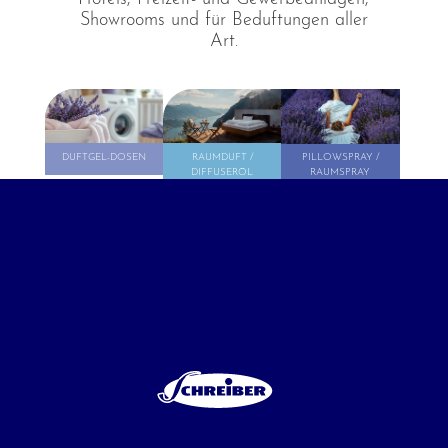
Showrooms und für Beduftungen aller
Art.
⊕
⊕
⊕
DUFTGEL-DOSEN
RAUMDUFT /
PILLOWSPRAY /
DIFFUSERÖL
RAUMSPRAY